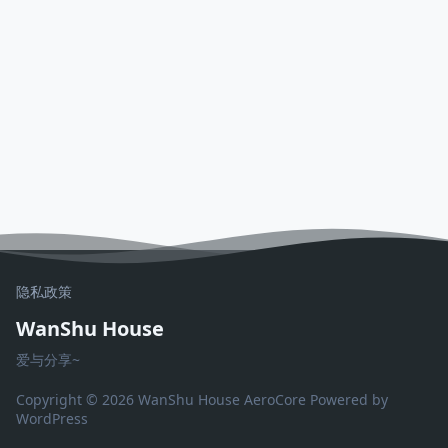
隐私政策
WanShu House
爱与分享~
Copyright © 2026 WanShu House
AeroCore
Powered by
WordPress