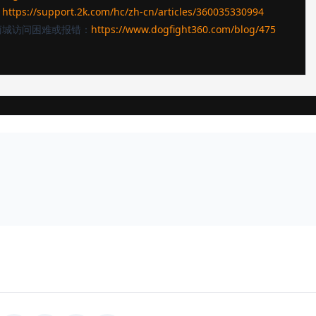
：
https://support.2k.com/hc/zh-cn/articles/360035330994
商城访问困难或报错：
https://www.dogfight360.com/blog/475