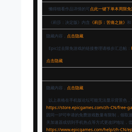
懒得细看作品详情的可
点此一键下单本周限免
《莉莎：决定版》内含
《莉莎：苦痛之旅》
和
隐藏内容，
点击隐藏
Epic过去限免游戏的链接整理请移步汇总帖：
点击隐藏
隐藏内容，
点击隐藏
以上表格在手机版论坛可能无法显示背景色，可
https://store.epicgames.com/zh-CN/free-g
因同一IP可申请的免费游戏数量有限制，领取
关加速器或切到手机热点等方式更改IP地址，
https://www.epicgames.com/help/zh-CN/e