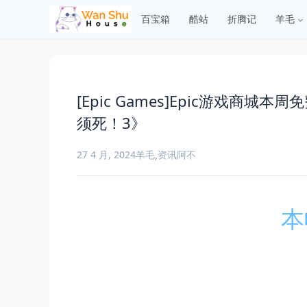
百宝箱
酷站
折腾记
羊毛
[Epic Games]Epic游戏
须死！3》
27 4 月, 2024
羊毛
资讯
阿不
,