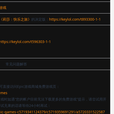
游戏
《莉莎：快乐之旅》
的决定版：
https://keylol.com/t893300-1-1
https://keylol.com/t596303-1-1
常见问题解答
直接访问Epic游戏商城免费游戏页：
ames
游戏时如遇“您的帐户目前无法下载更多的免费游戏”提示，请尝试用开
尝试无果的话请等待24小时再试：
pic-games-c5719341124379/c5719359691291/a5720331522587