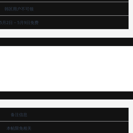
韩区用户不可领
5月2日 – 5月9日免费
备注信息
本帖限免相关