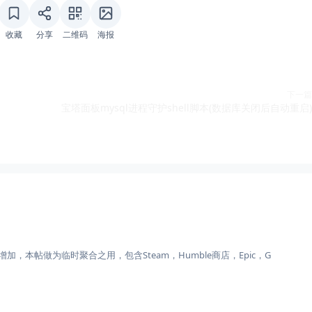
收藏
分享
二维码
海报
下一篇
宝塔面板mysql进程守护shell脚本(数据库关闭后自动重启)
，本帖做为临时聚合之用，包含Steam，Humble商店，Epic，G