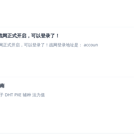
战网正式开启，可以登录了！
重磅消息！暴雪国服战网正式开启，可以登录了！战网登录地址是： accoun
指南
PT是什么？ 理论知识 种子 DHT PXE 辅种 法力值