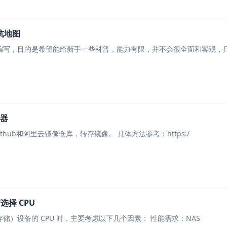
坑地图
编写，目的是希望能给新手一些科普，能力有限，并不会很全面和客观，
速器
方法1：镜像转存 借助Github和阿里云镜像仓库，转存镜像。 具体方法参考：https:/
选择 CPU
在选择 NAS（网络附加存储）设备的 CPU 时，主要考虑以下几个因素： 性能需求：NAS