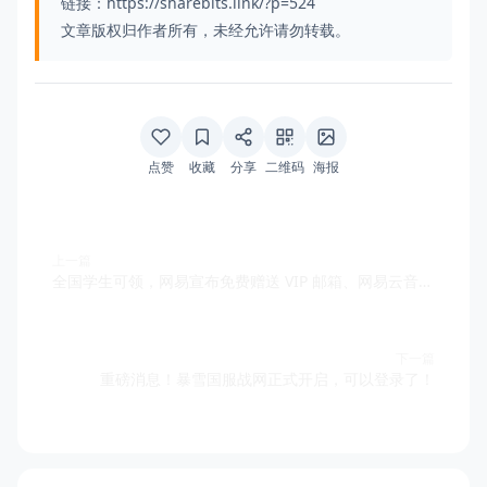
链接：https://sharebits.link/?p=524
文章版权归作者所有，未经允许请勿转载。
点赞
收藏
分享
二维码
海报
上一篇
全国学生可领，网易宣布免费赠送 VIP 邮箱、网易云音乐等会员礼包
下一篇
重磅消息！暴雪国服战网正式开启，可以登录了！